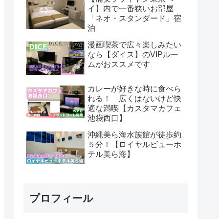
イ】内で一番狭いお部屋
「ネオ・スタンダード」宿
泊
漫画喫茶で広々楽しみたい
なら【ダイス】のVIPルー
ムがおススメです
カレーが好きな時に食べら
れる！ 広くはないけど快
適な満喫【カスタマカフェ
池袋西口】
沖縄美ら海水族館が徒歩約
５分！【ロイヤルビューホ
テル美ら海】
プロフィール