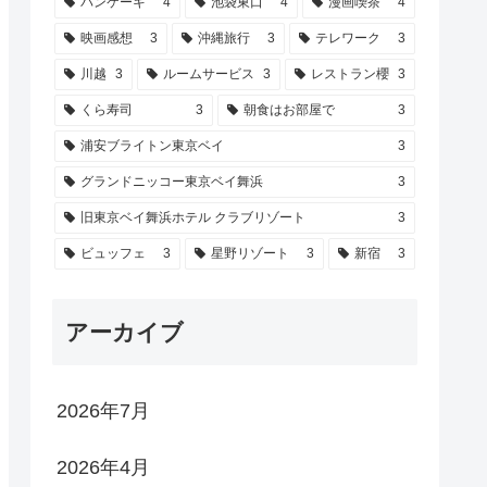
パンケーキ
4
池袋東口
4
漫画喫茶
4
映画感想
3
沖縄旅行
3
テレワーク
3
川越
3
ルームサービス
3
レストラン櫻
3
くら寿司
3
朝食はお部屋で
3
浦安ブライトン東京ベイ
3
グランドニッコー東京ベイ舞浜
3
旧東京ベイ舞浜ホテル クラブリゾート
3
ビュッフェ
3
星野リゾート
3
新宿
3
アーカイブ
2026年7月
2026年4月