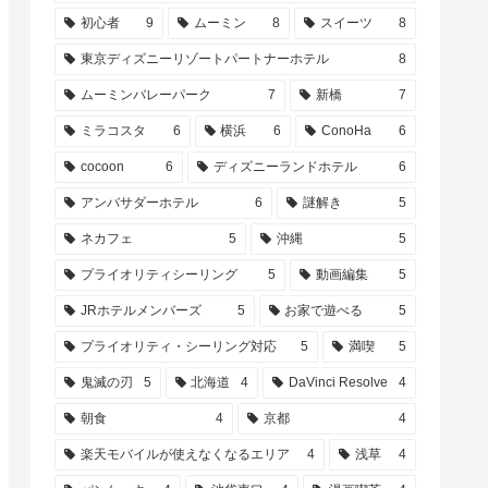
初心者
9
ムーミン
8
スイーツ
8
東京ディズニーリゾートパートナーホテル
8
ムーミンバレーパーク
7
新橋
7
ミラコスタ
6
横浜
6
ConoHa
6
cocoon
6
ディズニーランドホテル
6
アンバサダーホテル
6
謎解き
5
ネカフェ
5
沖縄
5
プライオリティシーリング
5
動画編集
5
JRホテルメンバーズ
5
お家で遊べる
5
プライオリティ・シーリング対応
5
満喫
5
鬼滅の刃
5
北海道
4
DaVinci Resolve
4
朝食
4
京都
4
楽天モバイルが使えなくなるエリア
4
浅草
4