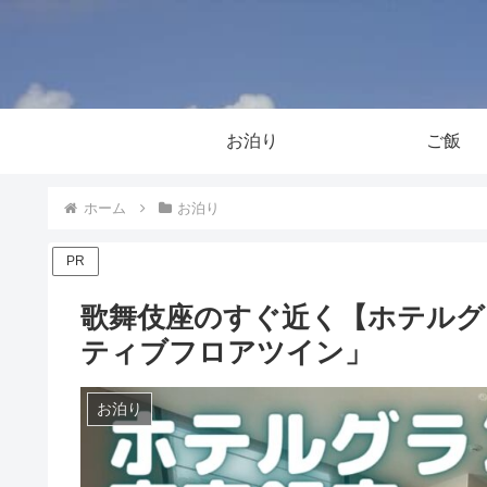
お泊り
ご飯
ホーム
お泊り
PR
歌舞伎座のすぐ近く【ホテルグ
ティブフロアツイン」
お泊り