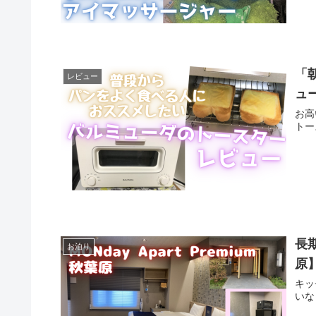
「
レビュー
ュ
お高
トー
長期
お泊り
原
キッ
いな