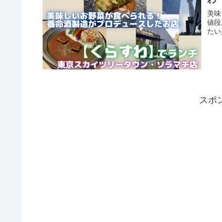
美味
値段
たい
スポ