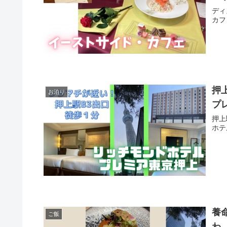
ディ
カフ
押
お泊り
プ
押上
ホテ
養
ご飯
わ