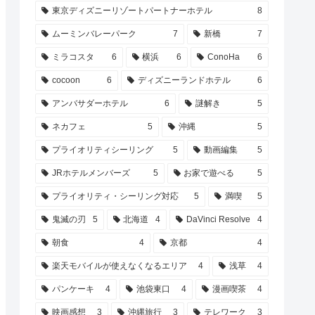
東京ディズニーリゾートパートナーホテル
8
ムーミンバレーパーク
7
新橋
7
ミラコスタ
6
横浜
6
ConoHa
6
cocoon
6
ディズニーランドホテル
6
アンバサダーホテル
6
謎解き
5
ネカフェ
5
沖縄
5
プライオリティシーリング
5
動画編集
5
JRホテルメンバーズ
5
お家で遊べる
5
プライオリティ・シーリング対応
5
満喫
5
鬼滅の刃
5
北海道
4
DaVinci Resolve
4
朝食
4
京都
4
楽天モバイルが使えなくなるエリア
4
浅草
4
パンケーキ
4
池袋東口
4
漫画喫茶
4
映画感想
3
沖縄旅行
3
テレワーク
3