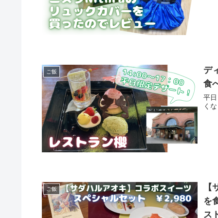
デ
ご飯
食
平日
くな
【
ご飯
を
ス