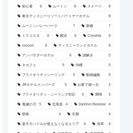
初心者
9
ムーミン
8
スイーツ
8
東京ディズニーリゾートパートナーホテル
8
ムーミンバレーパーク
7
新橋
7
ミラコスタ
6
横浜
6
ConoHa
6
cocoon
6
ディズニーランドホテル
6
アンバサダーホテル
6
謎解き
5
ネカフェ
5
沖縄
5
プライオリティシーリング
5
動画編集
5
JRホテルメンバーズ
5
お家で遊べる
5
プライオリティ・シーリング対応
5
満喫
5
鬼滅の刃
5
北海道
4
DaVinci Resolve
4
朝食
4
京都
4
楽天モバイルが使えなくなるエリア
4
浅草
4