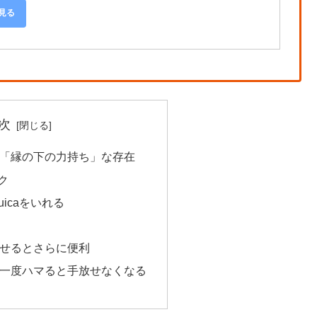
で見る
次
ch」は「縁の下の力持ち」な存在
ク
にSuicaをいれる
携させるとさらに便利
ch」は一度ハマると手放せなくなる