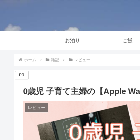
お泊り
ご飯
ホーム
雑記
レビュー
PR
0歳児 子育て主婦の【Apple Wa
レビュー