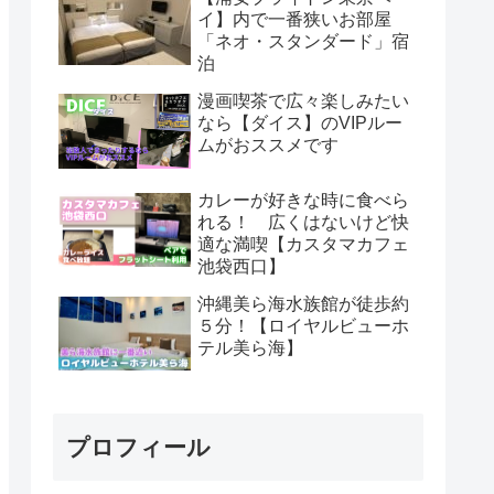
イ】内で一番狭いお部屋
「ネオ・スタンダード」宿
泊
漫画喫茶で広々楽しみたい
なら【ダイス】のVIPルー
ムがおススメです
カレーが好きな時に食べら
れる！ 広くはないけど快
適な満喫【カスタマカフェ
池袋西口】
沖縄美ら海水族館が徒歩約
５分！【ロイヤルビューホ
テル美ら海】
プロフィール