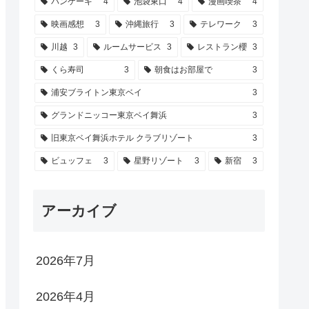
パンケーキ
4
池袋東口
4
漫画喫茶
4
映画感想
3
沖縄旅行
3
テレワーク
3
川越
3
ルームサービス
3
レストラン櫻
3
くら寿司
3
朝食はお部屋で
3
浦安ブライトン東京ベイ
3
グランドニッコー東京ベイ舞浜
3
旧東京ベイ舞浜ホテル クラブリゾート
3
ビュッフェ
3
星野リゾート
3
新宿
3
アーカイブ
2026年7月
2026年4月