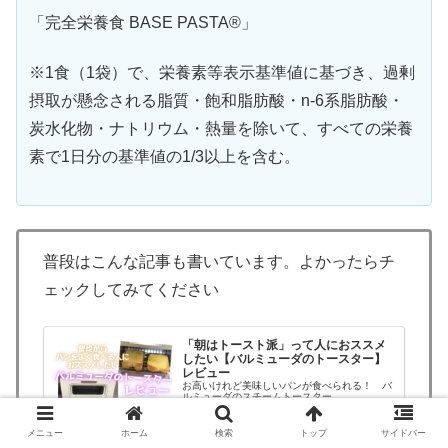
「完全栄養食 BASE PASTA®︎」
※1食（1袋）で、栄養素等表示基準値に基づき、過剰
摂取が懸念される脂質・飽和脂肪酸・n-6系脂肪酸・
炭水化物・ナトリウム・熱量を除いて、すべての栄養
素で1日分の基準値の1/3以上を含む。
普段はこんな記事も書いています。よかったらチ
ェックしてみてください
「朝はトースト派」って人におススメ
したい【バルミューダのトースター】
レビュー
お高いけれど美味しいパンが食べられる！ バ
ルミューダのスチームトースター
senrosanblog.com
2021.04.27
メニュー
ホーム
検索
トップ
サイドバー