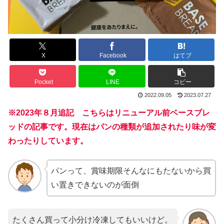
X
Facebook
はてブ
Pocket
LINE
コピー
2022.09.05
2023.07.27
※2023年８月追記 こちらはリニューアル前ベースブレ
ッドの記事です。現在はパンの種類が追加されたり味が変
わったりしています。
パンって、賞味期限そんなにもたないから買
い置きできないのが面倒
たくさん買って小分け冷凍してもいいけど。