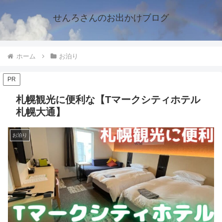
せんろさんのお出かけブログ
ホーム
お泊り
PR
札幌観光に便利な【Tマークシティホテル
札幌大通】
お泊り