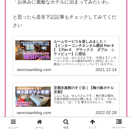
「お休みに素敵なホテルに泊まってみたいわ」
と思ったら是非下記記事もチェックしてみてくだ
さい
ルームサービスを楽しみました！
【インターコンチネンタル横浜 Pier 8
】【 Pier 8 デラックス ダブル シ
ティビュー】に宿泊
こんにちは。せんろさんです。 今回は【インタ
ーコンチネンタル横浜Pier8】に宿泊しました。
横浜ハンマーヘッドにくっついているホテルで
す。 お部屋広々。シティビューを楽しみまし
senrosanblog.com
2021.12.14
た。 宿泊価格が知りたい方はこちらのリンクを
ご活用ください →...
京都水族館のすぐ近く【梅小路ポテル
京都】
こんにちは。せんろさんです。 梅小路公園内。
京都水族館のほぼお隣にある「ぽてる」 ホテル
ではなく「ぽ」てる 響きがかわいい。 今回楽
しいスペースがたくさんあって文字数多めなの
で、客室だけチェックしたい方は目次を参照し
senrosanblog.com
2022.02.28
てください。 宿泊価格が...
メニュー
ホーム
検索
トップ
サイドバー
お部屋広々、大満足！【HIYORI オーシ