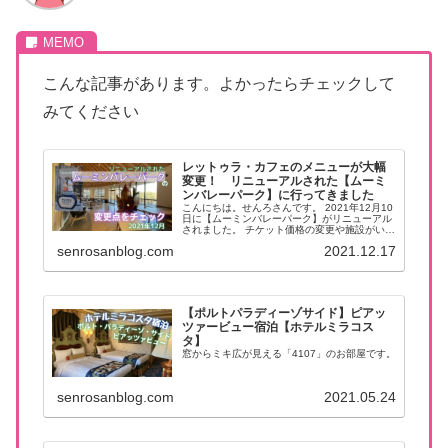
こんな記事があります。よかったらチェックして
みてください
レットゥラ・カフェのメニューが大幅
変更！ リニューアルされた【ムーミ
ンバレーパーク】に行ってきました
こんにちは。せんろさんです。 2021年12月10
日に【ムーミンバレーパーク】がリニューアル
されました。 チケット価格の変更や施設がいく
つかパワーアップ！ 変更点を確認してきまし
senrosanblog.com
2021.12.17
た。 レジャーの口コミや、家族でお出かけの情
報収集に「アソビュ...
【ポルトパラディーゾサイド】ピアッ
ツァービュー宿泊【ホテルミラコス
タ】
窓からミキ広が見える「4107」のお部屋です。
senrosanblog.com
2021.05.24