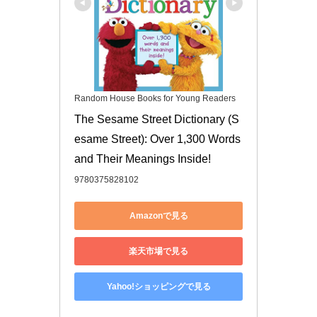
Random House Books for Young Readers
The Sesame Street Dictionary (S
esame Street): Over 1,300 Words 
and Their Meanings Inside!
9780375828102
Amazonで見る
楽天市場で見る
Yahoo!ショッピングで見る