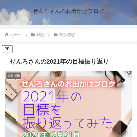
せんろさんのお出かけブログ
ホーム
雑記
読書感想
PR
せんろさんの2021年の目標振り返り
読書感想